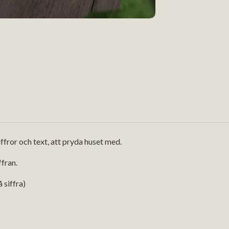
siffror och text, att pryda huset med.
ffran.
 siffra)