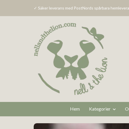
✓ Säker leverans med PostNords spårbara hemlevera
Hem
Kategorier
O