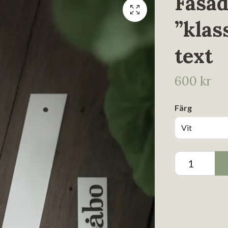
Fasad
”klas
text
600 kr
Färg
Vit