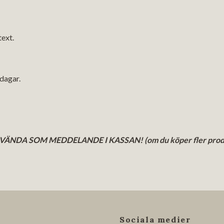
text.
.
sdagar.
DA SOM MEDDELANDE I KASSAN! (om du köper fler produkter
Sociala medier