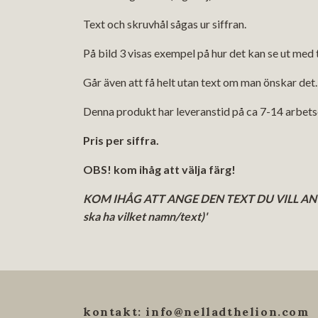
Text och skruvhål sågas ur siffran.
På bild 3 visas exempel på hur det kan se ut med 
Går även att få helt utan text om man önskar det
Denna produkt har leveranstid på ca 7-14 arbet
Pris per siffra.
OBS! kom ihåg att välja färg!
KOM IHÅG ATT ANGE DEN TEXT DU VILL ANVÄN
ska ha vilket namn/text)'
kontakt:
info@nelladthelion.com