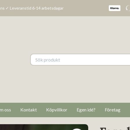
ns ✓ Leveranstid 6-14 arbetsdagar
m oss
Kontakt
Köpvillkor
Egen idé?
Företag